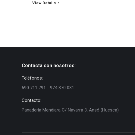
View Details
Contacta con nosotros:
Teléfonos:
690 711 791 - 974 370 031
Contacto:
Panadería Mendiara C/ Navarra 3, Ansó (Huesca)