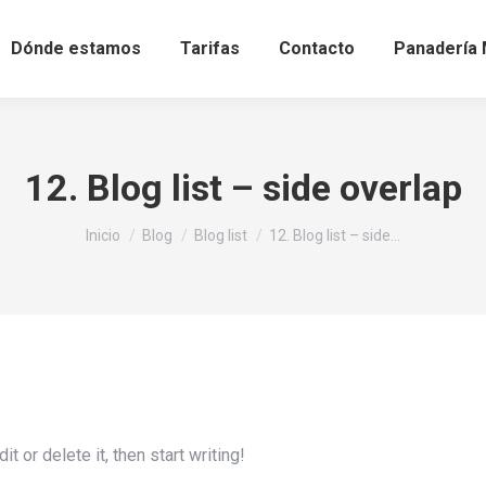
Dónde estamos
Tarifas
Contacto
Panadería 
12. Blog list – side overlap
Estás aquí:
Inicio
Blog
Blog list
12. Blog list – side…
 or delete it, then start writing!