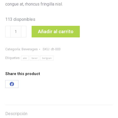
congue at, rhoncus fringilla nisl.
113 disponibles
Belgian
Añadir al carrito
Pale
Ale
Categoría:
Beverages
SKU:
dt-003
cantidad
Etiquetas:
ale
beer
belgian
Share this product
Share
on
Facebook
Descripción