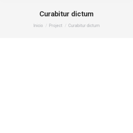
Curabitur dictum
Estás aquí:
Inicio
Project
Curabitur dictum