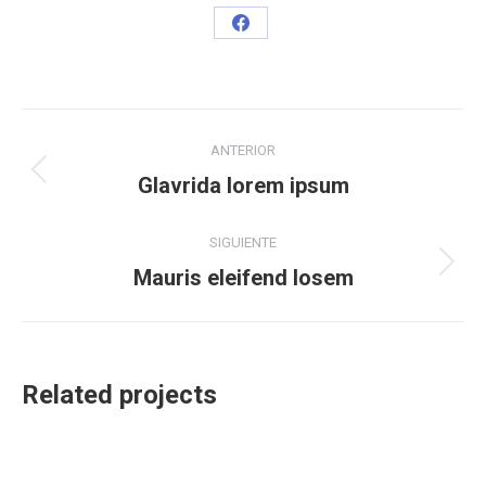
Share
on
Facebook
Navegación
ANTERIOR
entre
Proyecto
Glavrida lorem ipsum
anterior
proyectos
SIGUIENTE
Proyecto
Mauris eleifend losem
siguiente
Related projects