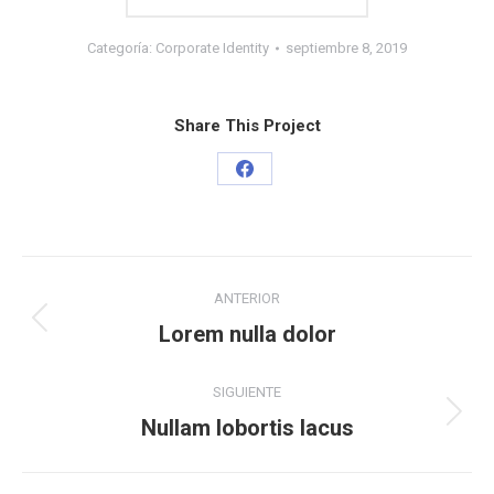
Categoría:
Corporate Identity
septiembre 8, 2019
Share This Project
Share
on
Facebook
Navegación
ANTERIOR
entre
Proyecto
Lorem nulla dolor
anterior
proyectos
SIGUIENTE
Proyecto
Nullam lobortis lacus
siguiente