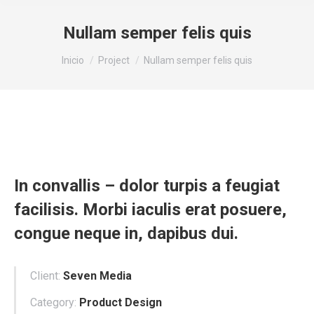
Nullam semper felis quis
Estás aquí:
Inicio
Project
Nullam semper felis quis
In convallis – dolor turpis a feugiat
facilisis. Morbi iaculis erat posuere,
congue neque in, dapibus dui.
Client:
Seven Media
Category:
Product Design