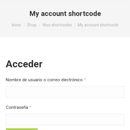
My account shortcode
Estás aquí:
Inicio
Shop
Woo shortcodes
My account shortcode
Acceder
Obligatorio
Nombre de usuario o correo electrónico
*
Obligatorio
Contraseña
*