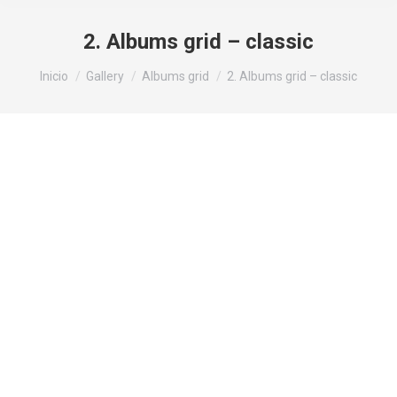
2. Albums grid – classic
Estás aquí:
Inicio
Gallery
Albums grid
2. Albums grid – classic