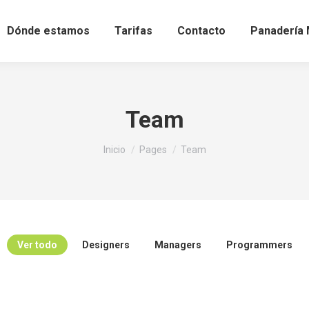
Dónde estamos
Tarifas
Contacto
Panadería 
Team
Estás aquí:
Inicio
Pages
Team
Ver todo
Designers
Managers
Programmers