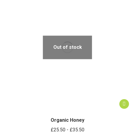
Out of stock
Este
produc
tiene
Organic Honey
múltipl
Rango
£
25.50
-
£
35.50