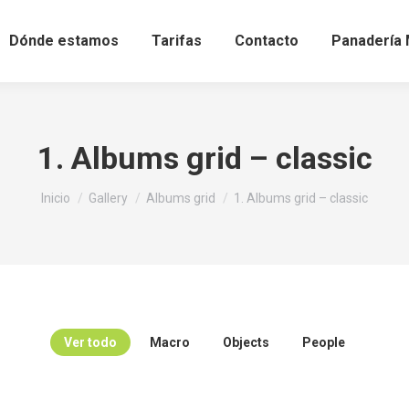
Dónde estamos
Tarifas
Contacto
Panadería 
1. Albums grid – classic
Estás aquí:
Inicio
Gallery
Albums grid
1. Albums grid – classic
Ver todo
Macro
Objects
People