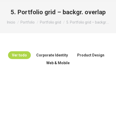
5. Portfolio grid – backgr. overlap
Estás aquí:
Inicio
Portfolio
Portfolio grid
5. Portfolio grid – backgr.…
Ver todo
Corporate Identity
Product Design
Web & Mobile