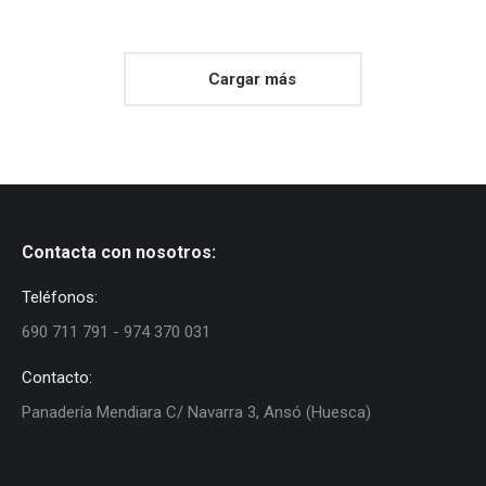
Cargar más
Contacta con nosotros:
Teléfonos:
690 711 791 - 974 370 031
Contacto:
Panadería Mendiara C/ Navarra 3, Ansó (Huesca)